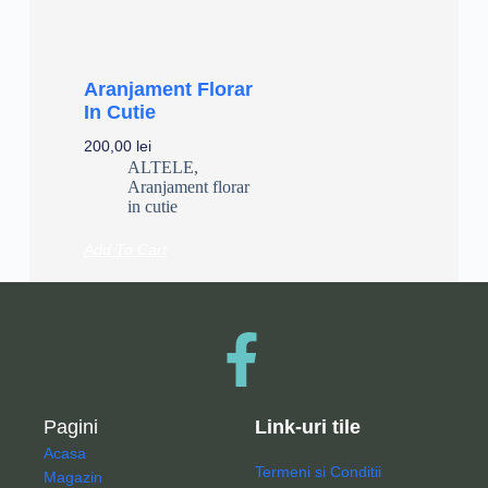
Aranjament Florar
In Cutie
200,00
lei
ALTELE
,
Aranjament florar
in cutie
Add To Cart
Pagini
Link-uri tile
Acasa
Termeni si Conditii
Magazin