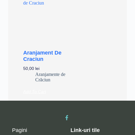
Aranjament De
Craciun
50,00
lei
Aranjamente de
Crăciun
Add To Cart
Pagini
Link-uri tile