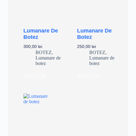
Lumanare De
Lumanare De
Botez
Botez
300,00
lei
250,00
lei
BOTEZ
,
BOTEZ
,
Lumanare de
Lumanare de
botez
botez
Add To Cart
Add To Cart