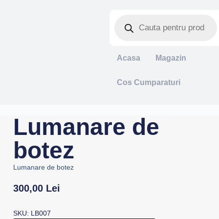
Acasa
Magazin
Cos Cumparaturi
Lumanare de
botez
Lumanare de botez
300,00
Lei
SKU: LB007