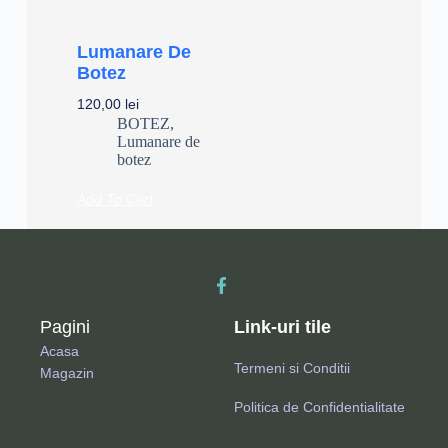
Lumanare De
Botez
120,00
lei
BOTEZ
,
Lumanare de
botez
Add To Cart
Pagini
Link-uri tile
Acasa
Termeni si Conditii
Magazin
Politica de Confidentialitate