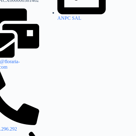
ACX000000381462
ANPC SAL
@floraria-
.com
.296.292