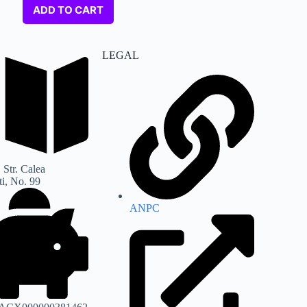
ADD TO CART
LEGAL
 Str. Calea
i, No. 99
ANPC