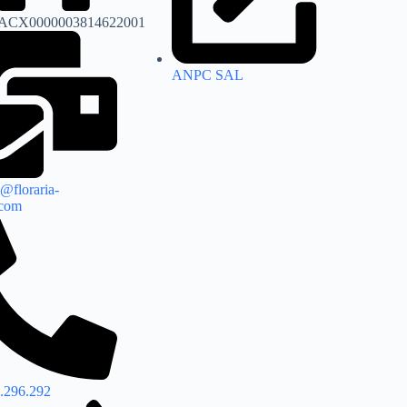
ACX0000003814622001
ANPC SAL
@floraria-
.com
.296.292