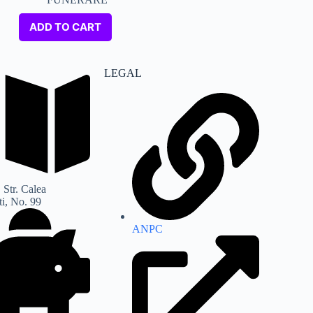
ADD TO CART
LEGAL
 Str. Calea
i, No. 99
ANPC