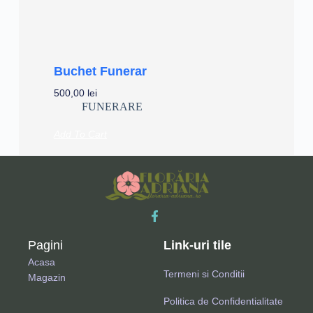
Buchet Funerar
500,00
lei
FUNERARE
Add To Cart
Pagini
Link-uri tile
Acasa
Termeni si Conditii
Magazin
Politica de Confidentialitate