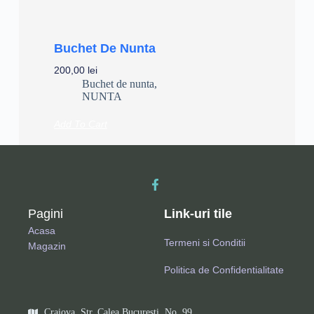
Buchet De Nunta
200,00
lei
Buchet de nunta
,
NUNTA
Add To Cart
Pagini
Link-uri tile
Acasa
Termeni si Conditii
Magazin
Politica de Confidentialitate
Craiova, Str. Calea Bucuresti, No. 99