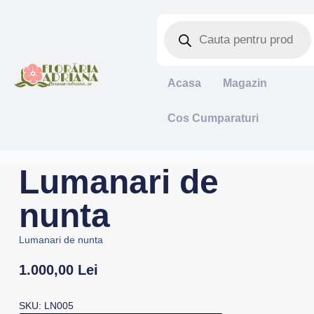
Acasa
Magazin
Cos Cumparaturi
Lumanari de
nunta
Lumanari de nunta
1.000,00
Lei
SKU: LN005