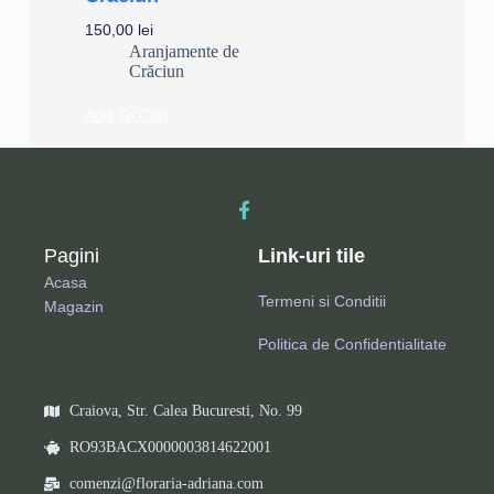
150,00
lei
Aranjamente de
Crăciun
Add To Cart
Pagini
Link-uri tile
Acasa
Termeni si Conditii
Magazin
Politica de Confidentialitate
Craiova, Str. Calea Bucuresti, No. 99
RO93BACX0000003814622001
comenzi@floraria-adriana.com