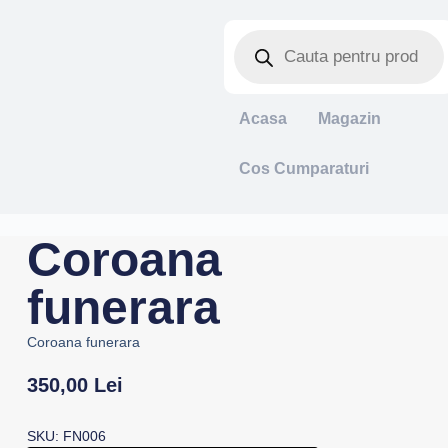
Acasa
Magazin
Cos Cumparaturi
Coroana
funerara
Coroana funerara
350,00
Lei
SKU: FN006