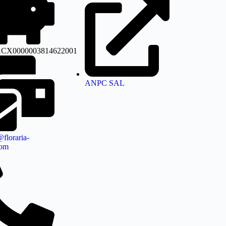
CX0000003814622001
ANPC SAL
floraria-
com