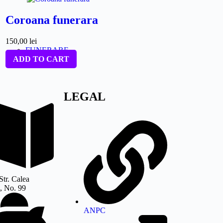
Coroana funerara
150,00
lei
FUNERARE
ADD TO CART
LEGAL
Str. Calea
, No. 99
ANPC