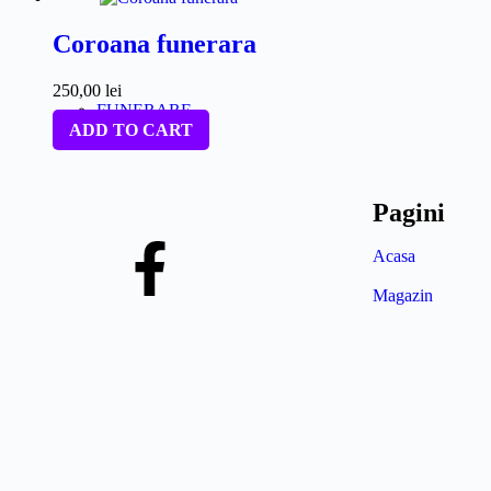
Coroana funerara
250,00
lei
FUNERARE
ADD TO CART
Pagini
Acasa
Magazin