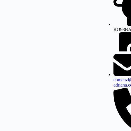
RO93BA
comenzi@
adriana.