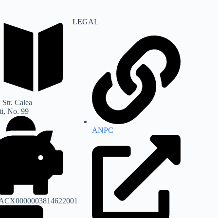
LEGAL
 Str. Calea
i, No. 99
ANPC
ACX0000003814622001