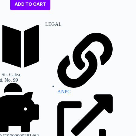
ADD TO CART
LEGAL
 Str. Calea
i, No. 99
ANPC
ACX000000381462