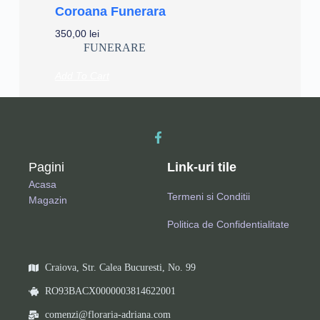
Coroana Funerara
350,00
lei
FUNERARE
Add To Cart
Pagini
Link-uri tile
Acasa
Termeni si Conditii
Magazin
Politica de Confidentialitate
Craiova, Str. Calea Bucuresti, No. 99
RO93BACX0000003814622001
comenzi@floraria-adriana.com